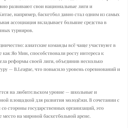
ивно развивают свои национальные лиги и
Китае, например, баскетбол давно стал одним из самых
ьная ассоциация вкладывает большие средства в
пных турниров.
дничество: азиатские команды всё чаще участвуют в
е как Яо Мин, способствовали росту интереса к
вела реформы своей лиги, объединив несколько
уру — B.League, что повысило уровень соревнований и
ается на любительском уровне — школьные и
ной площадкой для развития молодёжи. В сочетании с
со стороны государственных организаций, это
е место на мировой баскетбольной арене.