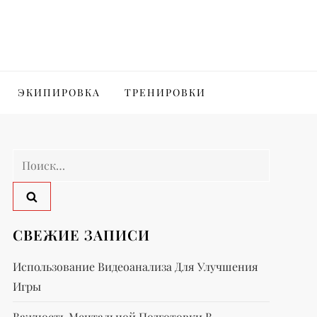
ЭКИПИРОВКА
ТРЕНИРОВКИ
Найти:
СВЕЖИЕ ЗАПИСИ
Использование Видеоанализа Для Улучшения
Игры
Важность Ментальной Подготовки В