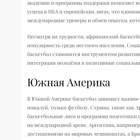
академии и программы поддержки помогают во
успеха в НБА и европейских лигах, что вдохно
международные тренеры и обмен опытом, кото
Несмотря на трудности, африканский баскетб
популярность среди местного населения. Соци
баскетбол становится инструментом развития
интеграции молодёжи в позитивные социальн
Южная Америка
В Южной Америке баскетбол занимает важное м
пожалуй, только футболу. Страны, такие как А
баскетбольные лиги и программы подготовки 
на международной арене. Аргентина, например
достижениями на мировых чемпионатах, а Бра