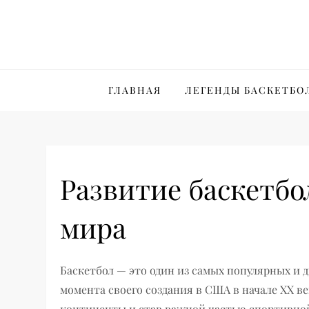
Перейти
к
содержимому
ГЛАВНАЯ
ЛЕГЕНДЫ БАСКЕТБО
Развитие баскетбо
мира
Баскетбол — это один из самых популярных и 
момента своего создания в США в начале XX ве
континенты и став важной частью спортивной 