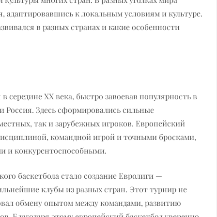
, адаптировавшись к локальным условиям и культуре.
азвивался в разных странах и какие особенности
 в середине XX века, быстро завоевав популярность в
 и Россия. Здесь сформировались сильные
местных, так и зарубежных игроков. Европейский
дисциплиной, командной игрой и точными бросками,
ми и конкурентоспособными.
ого баскетбола стало создание Евролиги —
льнейшие клубы из разных стран. Этот турнир не
вовал обмену опытом между командами, развитию
в. Благодаря этому европейский баскетбол уверенно