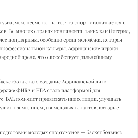
узиазмом, несмотря на то, что спорт сталкивается с
в. Во многих странах континента, таких как Нигерия,
олее популярным, особенно среди молодёжи, которая
и профессиональной карьеры. Африканские игроки
ародной арене, что способствует дальнейшему
аскетбола стало создание Африканской лиги
поддержке ФИБА и НБА стала платформой для
е. BAL помогает привлекать инвестиции, улучшать
служит трамплином для молодых талантов, которые
 подготовки молодых спортсменов — баскетбольные