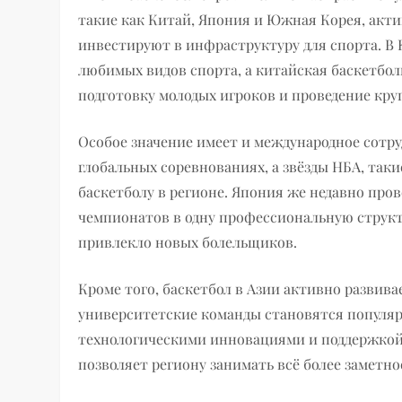
такие как Китай, Япония и Южная Корея, акт
инвестируют в инфраструктуру для спорта. В 
любимых видов спорта, а китайская баскетбол
подготовку молодых игроков и проведение кру
Особое значение имеет и международное сотру
глобальных соревнованиях, а звёзды НБА, таки
баскетболу в регионе. Япония же недавно про
чемпионатов в одну профессиональную структ
привлекло новых болельщиков.
Кроме того, баскетбол в Азии активно развив
университетские команды становятся популяр
технологическими инновациями и поддержкой 
позволяет региону занимать всё более заметно