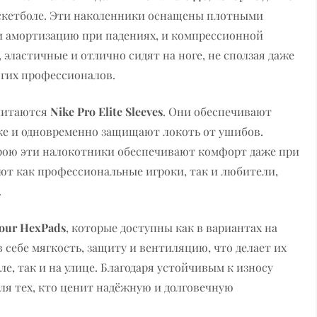
аскетболе. Эти наколенники оснащены плотными
 амортизацию при падениях, и компрессионной
ластичные и отлично сидят на ноге, не сползая даже
огих профессионалов.
считаются
Nike Pro Elite Sleeves
. Они обеспечивают
ке и одновременно защищают локоть от ушибов.
рою эти налокотники обеспечивают комфорт даже при
ют как профессиональные игроки, так и любители,
.
our HexPads
, которые доступны как в вариантах на
в себе мягкость, защиту и вентиляцию, что делает их
ле, так и на улице. Благодаря устойчивым к износу
для тех, кто ценит надёжную и долговечную