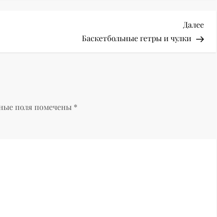
Сл
Далее
зап
Баскетбольные гетры и чулки
ные поля помечены
*