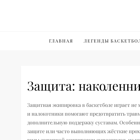
Перейти
к
содержимому
ГЛАВНАЯ
ЛЕГЕНДЫ БАСКЕТБО
Защита: наколенн
Защитная экипировка в баскетболе играет не 
и налокотники помогают предотвратить травм
дополнительную поддержку суставам. Особенн
защите или часто выполняющих жёсткие проход
виды защитной экипировки существуют, из ка