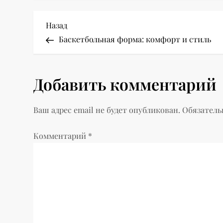
Н
Предыдущая
Назад
запись
Баскетбольная форма: комфорт и стиль
а
в
Добавить комментарий
и
Ваш адрес email не будет опубликован.
Обязатель
г
Комментарий
*
а
ц
и
я